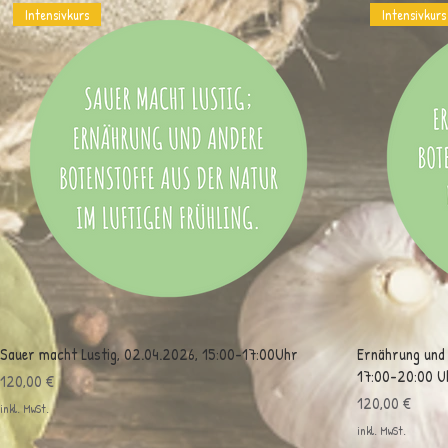
Intensivkurs
Intensivkurs
Sauer macht Lustig, 02.04.2026, 15:00-17:00Uhr
Ernährung und a
17:00-20:00 U
Preis
120,00 €
Preis
120,00 €
inkl. MwSt.
inkl. MwSt.