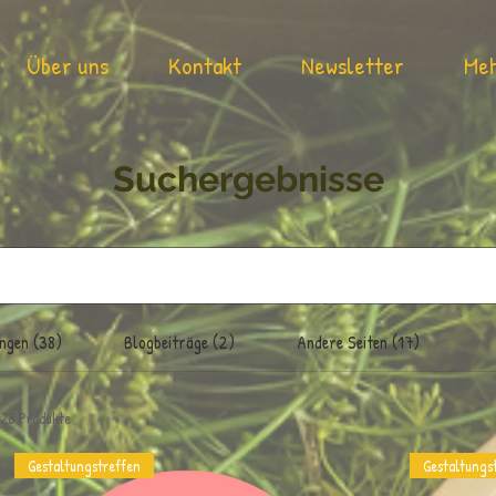
Über uns
Kontakt
Newsletter
Me
Suchergebnisse
ngen (38)
Blogbeiträge (2)
Andere Seiten (17)
28 Produkte
Gestaltungstreffen
Gestaltungs