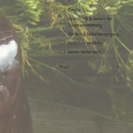
Events
Geschmack & Genuss der
Sinneswarnehmung
Garteln & Selbstversorgung
Natürlich veredeln
Deiner Natur nach
Preis
1 €
120 €