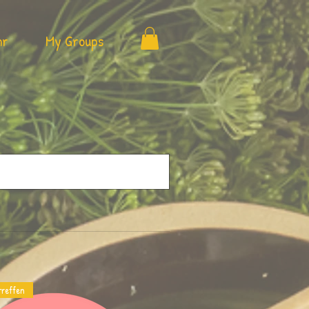
hr
My Groups
treffen