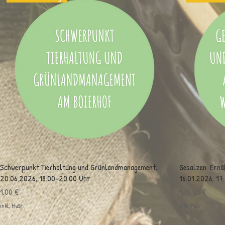
Schwerpunkt Tierhaltung und Grünlandmanagement,
Gesalzen: Ernäh
20.06.2026, 18:00-20:00 Uhr
16.01.2026, 1
Preis
Preis
1,00 €
120,00 €
inkl. MwSt.
inkl. MwSt.