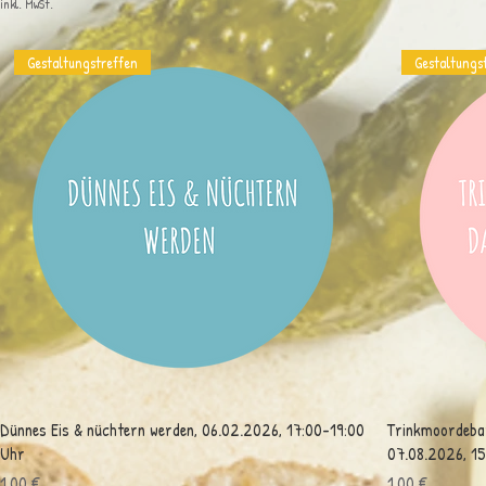
inkl. MwSt.
Gestaltungstreffen
Gestaltungs
Dünnes Eis & nüchtern werden, 06.02.2026, 17:00-19:00
Trinkmoordebatt
Uhr
07.08.2026, 15
Preis
Preis
1,00 €
1,00 €