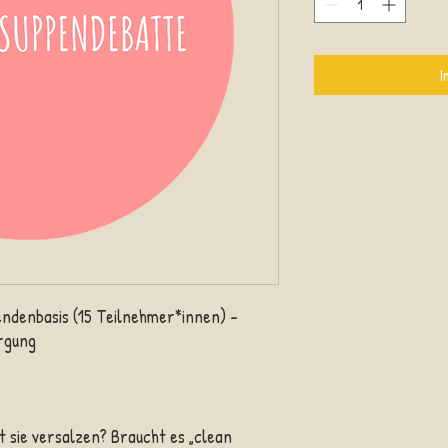
I
endenbasis (15 Teilnehmer*innen) –
rgung
st sie versalzen? Braucht es „clean