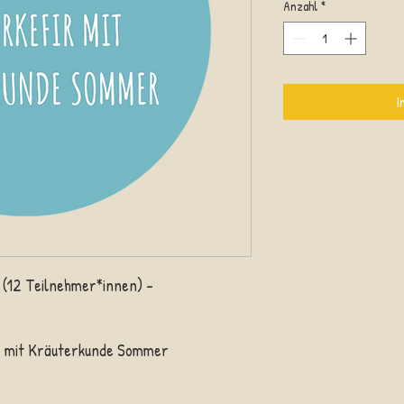
Anzahl
*
I
€ (12 Teilnehmer*innen) –
ir mit Kräuterkunde Somme
r