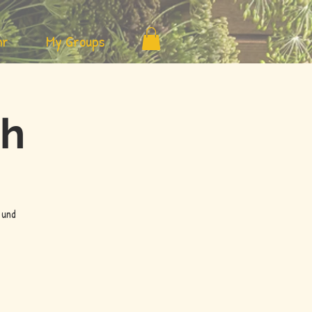
hr
My Groups
ch
 und